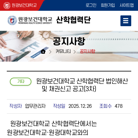
원광보건대학교
로그인
회원가입
사이트맵
산학협력단
공지사항
커뮤니티
공지사항
원광보건대학교 산학협력단 법인해산
기타
및 채권신고 공고(3차)
작성자
업무관리자
작성일
2025.12.26
조회수
478
원광보건대학교 산학협력단에서는
원광보건대학교·원광대학교와의